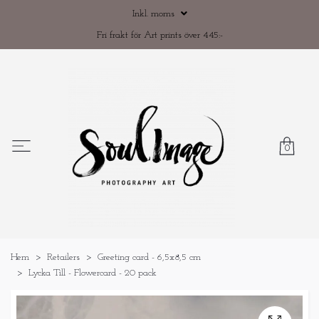
Inkl. moms
Fri frakt för Art prints över 445:-
0
Hem
Retailers
Greeting card - 6,5x8,5 cm
Lycka Till - Flowercard - 20 pack