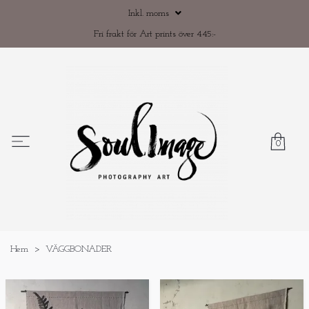
Inkl. moms
Fri frakt för Art prints över 445:-
0
Hem
VÄGGBONADER